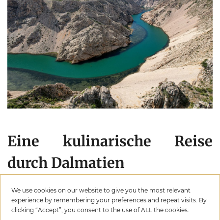
Eine kulinarische Reise
durch Dalmatien
We use cookies on our website to give you the most relevant
Nach einem Tag voller Erkundungen wirst du bereit
experience by remembering your preferences and repeat visits. By
sein, dich zu entspannen und die reiche kulinarische
clicking “Accept”, you consent to the use of ALL the cookies.