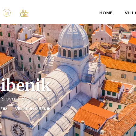
HOME
VILL
Sibenik
 Sibenik. Buche jetzt.
EIM
VILLEN IN SIBENIK