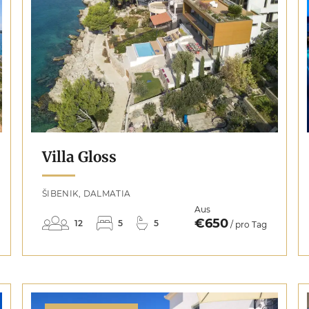
Villa Gloss
ŠIBENIK, DALMATIA
Aus
€650
12
5
5
/ pro Tag