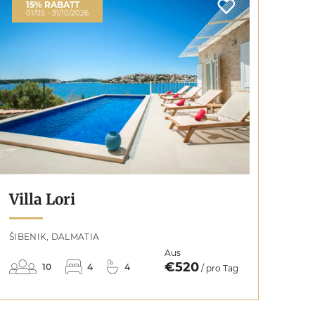
15% RABATT
01/05 - 31/10/2026
Villa Lori
ŠIBENIK, DALMATIA
Aus
€520
10
4
4
/ pro Tag