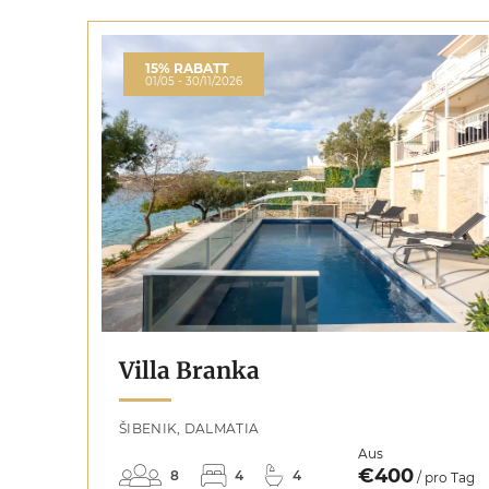
15% RABATT
01/05 - 30/11/2026
Villa Branka
ŠIBENIK, DALMATIA
Aus
€400
8
4
4
/ pro Tag