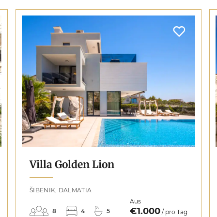
Villa Golden Lion
ŠIBENIK, DALMATIA
Aus
€1.000
8
4
5
/ pro Tag