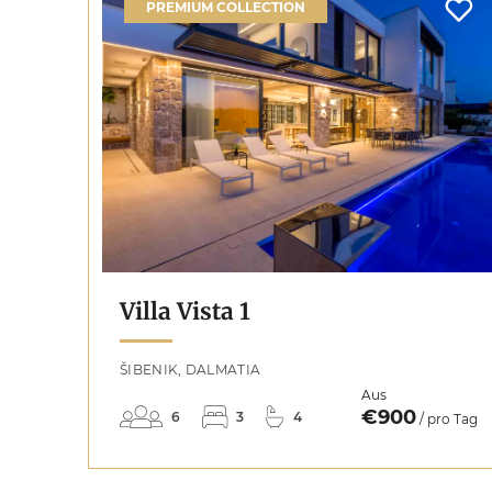
PREMIUM COLLECTION
Villa Vista 1
ŠIBENIK, DALMATIA
Aus
€900
6
3
4
/ pro Tag