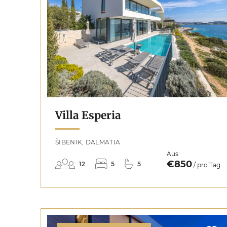
Villa Esperia
ŠIBENIK, DALMATIA
Aus
€850
12
5
5
/ pro Tag