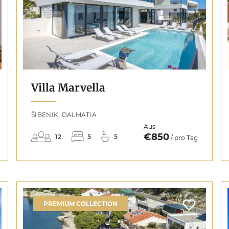
Villa Marvella
ŠIBENIK, DALMATIA
Aus
€850
12
5
5
/ pro Tag
PREMIUM COLLECTION