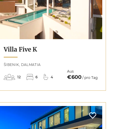
Villa Five K
ŠIBENIK, DALMATIA
Aus
€600
12
6
4
/ pro Tag