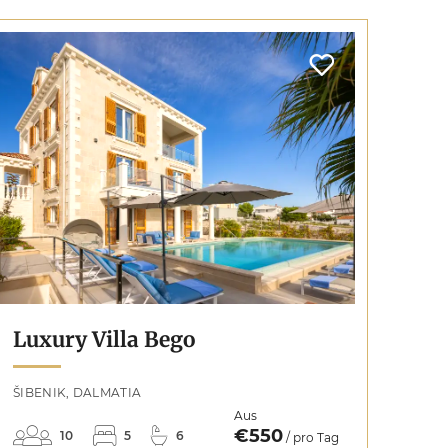
Luxury Villa Bego
ŠIBENIK, DALMATIA
Aus
€550
10
5
6
/ pro Tag