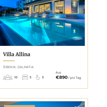
Villa Allina
ŠIBENIK, DALMATIA
Aus
€890
10
5
5
/ pro Tag