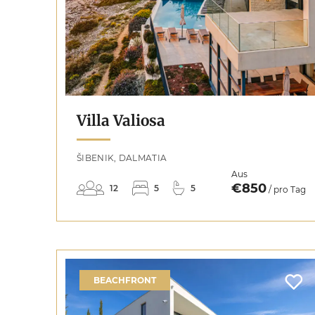
Villa Valiosa
ŠIBENIK, DALMATIA
Aus
€850
12
5
5
/ pro Tag
BEACHFRONT