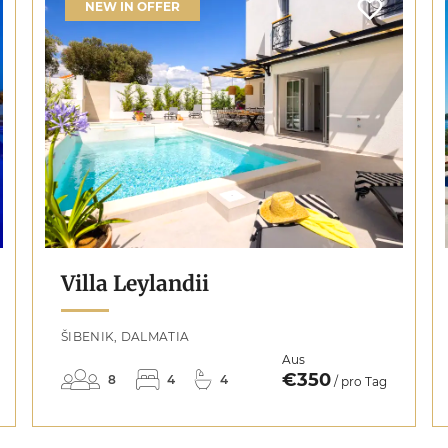
NEW IN OFFER
Villa Leylandii
ŠIBENIK, DALMATIA
Aus
€350
8
4
4
/ pro Tag