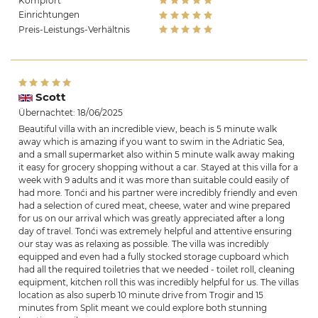
Kompfort
Einrichtungen
Preis-Leistungs-Verhältnis
Scott
Übernachtet: 18/06/2025
Beautiful villa with an incredible view, beach is 5 minute walk
away which is amazing if you want to swim in the Adriatic Sea,
and a small supermarket also within 5 minute walk away making
it easy for grocery shopping without a car. Stayed at this villa for a
week with 9 adults and it was more than suitable could easily of
had more. Tonći and his partner were incredibly friendly and even
had a selection of cured meat, cheese, water and wine prepared
for us on our arrival which was greatly appreciated after a long
day of travel. Tonći was extremely helpful and attentive ensuring
our stay was as relaxing as possible. The villa was incredibly
equipped and even had a fully stocked storage cupboard which
had all the required toiletries that we needed - toilet roll, cleaning
equipment, kitchen roll this was incredibly helpful for us. The villas
location as also superb 10 minute drive from Trogir and 15
minutes from Split meant we could explore both stunning