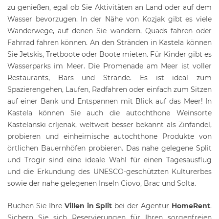
zu genießen, egal ob Sie Aktivitäten an Land oder auf dem
Wasser bevorzugen. In der Nähe von Kozjak gibt es viele
Wanderwege, auf denen Sie wandern, Quads fahren oder
Fahrrad fahren können. An den Stränden in Kastela können
Sie Jetskis, Tretboote oder Boote mieten. Für Kinder gibt es
Wasserparks im Meer. Die Promenade am Meer ist voller
Restaurants, Bars und Strände. Es ist ideal zum
Spazierengehen, Laufen, Radfahren oder einfach zum Sitzen
auf einer Bank und Entspannen mit Blick auf das Meer! In
Kastela können Sie auch die autochthone Weinsorte
Kastelanski crljenak, weltweit besser bekannt als Zinfandel,
probieren und einheimische autochthone Produkte von
örtlichen Bauernhöfen probieren. Das nahe gelegene Split
und Trogir sind eine ideale Wahl für einen Tagesausflug
und die Erkundung des UNESCO-geschützten Kulturerbes
sowie der nahe gelegenen Inseln Ciovo, Brac und Solta.
Buchen Sie Ihre
Villen in Split
bei der Agentur
HomeRent
.
Sichern Sie sich Reservierungen für Ihren sorgenfreien