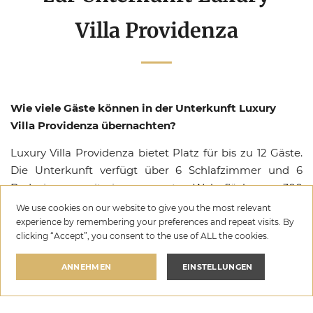
Villa Providenza
Wie viele Gäste können in der Unterkunft Luxury
Villa Providenza übernachten?
Luxury Villa Providenza bietet Platz für bis zu 12 Gäste.
Die Unterkunft verfügt über 6 Schlafzimmer und 6
Badezimmer mit einer gesamten Wohnfläche von 300
m².
We use cookies on our website to give you the most relevant
experience by remembering your preferences and repeat visits. By
Welche Check-in- und Check-out-Zeiten gelten in der
clicking “Accept”, you consent to the use of ALL the cookies.
Unterkunft Luxury Villa Providenza?
ANNEHMEN
EINSTELLUNGEN
Der Check-in in der Unterkunft Luxury Villa Providenza
ist ab 16:00 möglich, der Check-out bis 10:00. Bitte