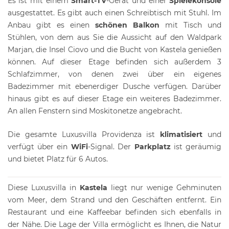
Es ist mit einem
Smart-TV
-Gerät und einer
Spielekonsole
ausgestattet. Es gibt auch einen Schreibtisch mit Stuhl. Im
Anbau gibt es einen
schönen Balkon
mit Tisch und
Stühlen, von dem aus Sie die Aussicht auf den Waldpark
Marjan, die Insel Ciovo und die Bucht von Kastela genießen
können. Auf dieser Etage befinden sich außerdem 3
Schlafzimmer, von denen zwei über ein eigenes
Badezimmer mit ebenerdiger Dusche verfügen. Darüber
hinaus gibt es auf dieser Etage ein weiteres Badezimmer.
An allen Fenstern sind Moskitonetze angebracht.
Die gesamte Luxusvilla Providenza ist
klimatisiert
und
verfügt über ein
WiFi
-Signal. Der
Parkplatz
ist geräumig
und bietet Platz für 6 Autos.
Diese Luxusvilla in
Kastela
liegt nur wenige Gehminuten
vom Meer, dem Strand und den Geschäften entfernt. Ein
Restaurant und eine Kaffeebar befinden sich ebenfalls in
der Nähe. Die Lage der Villa ermöglicht es Ihnen, die Natur