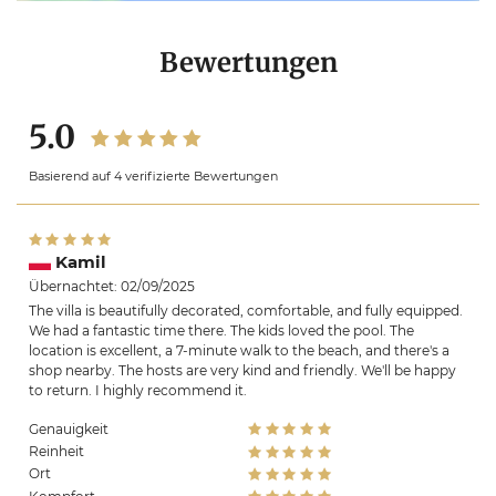
Bewertungen
5.0
Basierend auf 4 verifizierte Bewertungen
Kamil
Übernachtet: 02/09/2025
The villa is beautifully decorated, comfortable, and fully equipped.
We had a fantastic time there. The kids loved the pool. The
location is excellent, a 7-minute walk to the beach, and there's a
shop nearby. The hosts are very kind and friendly. We'll be happy
to return. I highly recommend it.
Genauigkeit
Reinheit
Ort