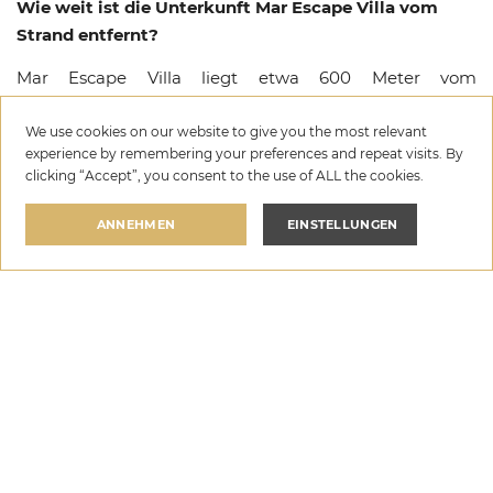
Wie weit ist die Unterkunft Mar Escape Villa vom
Strand entfernt?
Mar Escape Villa liegt etwa 600 Meter vom
nächstgelegenen Strand in Vinišće, Trogir entfernt.
We use cookies on our website to give you the most relevant
Sind Haustiere in der Unterkunft Mar Escape Villa
experience by remembering your preferences and repeat visits. By
erlaubt?
clicking “Accept”, you consent to the use of ALL the cookies.
Ja, Haustiere sind in der Unterkunft Mar Escape Villa auf
ANNEHMEN
EINSTELLUNGEN
Anfrage willkommen. Bitte informieren Sie uns im
Voraus über die Mitnahme Ihres Haustiers, damit wir
Mar Escape Villa
die bestmöglichen Vorkehrungen für Ihren Aufenthalt
in Vinišće treffen können.
pro nacht
WÄHLEN SIE DATEN AUS
€520
—
€1.150
Welche Ausstattungen stehen in der Unterkunft Mar
Escape Villa zur Verfügung?
Mar Escape Villa bietet eine Auswahl an Premium-
Annehmlichkeiten, darunter Privater Pool, Wi-Fi,