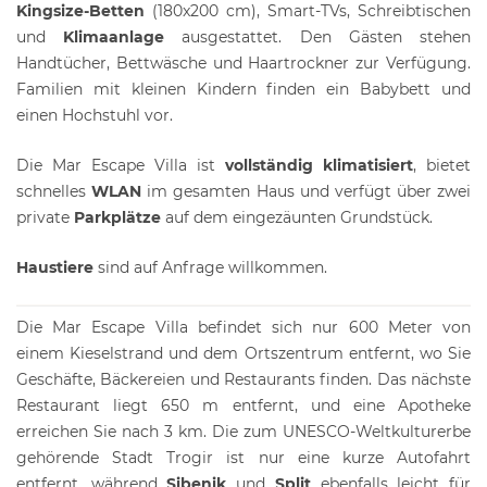
Kingsize-Betten
(180x200 cm), Smart-TVs, Schreibtischen
und
Klimaanlage
ausgestattet. Den Gästen stehen
Handtücher, Bettwäsche und Haartrockner zur Verfügung.
Familien mit kleinen Kindern finden ein Babybett und
einen Hochstuhl vor.
Die Mar Escape Villa ist
vollständig klimatisiert
, bietet
schnelles
WLAN
im gesamten Haus und verfügt über zwei
private
Parkplätze
auf dem eingezäunten Grundstück.
Haustiere
sind auf Anfrage willkommen.
Die Mar Escape Villa befindet sich nur 600 Meter von
einem Kieselstrand und dem Ortszentrum entfernt, wo Sie
Geschäfte, Bäckereien und Restaurants finden. Das nächste
Restaurant liegt 650 m entfernt, und eine Apotheke
erreichen Sie nach 3 km. Die zum UNESCO-Weltkulturerbe
gehörende Stadt Trogir ist nur eine kurze Autofahrt
entfernt, während
Sibenik
und
Split
ebenfalls leicht für