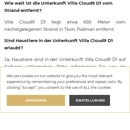
Wie weit ist die Unterkunft Villa Cloud9 D1 vom
Strand entfernt?
Villa Cloud9 D1 liegt etwa 650 Meter vom
nächstgelegenen Strand in Tkon, Pašman entfernt.
Sind Haustiere in der Unterkunft Villa Cloud9 D1
erlaubt?
Ja, Haustiere sind in der Unterkunft Villa Cloud9 D1 auf
Anfrage willkommen. Bitte informieren Sie uns im
Voraus über die Mitnahme Ihres Haustiers, damit wir
We use cookies on our website to give you the most relevant
die bestmöglichen Vorkehrungen für Ihren Aufenthalt
experience by remembering your preferences and repeat visits. By
clicking “Accept”, you consent to the use of ALL the cookies.
in Tkon treffen können.
Welche Ausstattungen stehen in der Unterkunft Villa
ANNEHMEN
EINSTELLUNGEN
Cloud9 D1 zur Verfügung?
Villa Cloud9 D1 bietet eine Auswahl an Premium-
Villa Cloud9 D1
Annehmlichkeiten, darunter Privater Pool, Wi-Fi,
pro nacht