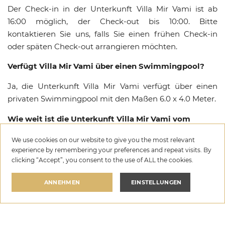
Der Check-in in der Unterkunft Villa Mir Vami ist ab
16:00 möglich, der Check-out bis 10:00. Bitte
kontaktieren Sie uns, falls Sie einen frühen Check-in
oder späten Check-out arrangieren möchten.
Verfügt Villa Mir Vami über einen Swimmingpool?
Ja, die Unterkunft Villa Mir Vami verfügt über einen
privaten Swimmingpool mit den Maßen 6.0 x 4.0 Meter.
Wie weit ist die Unterkunft Villa Mir Vami vom
Strand entfernt?
We use cookies on our website to give you the most relevant
experience by remembering your preferences and repeat visits. By
Villa Mir Vami liegt etwa 50 Meter vom
clicking “Accept”, you consent to the use of ALL the cookies.
nächstgelegenen Strand in Sumartin, Brač entfernt.
ANNEHMEN
EINSTELLUNGEN
Sind Haustiere in der Unterkunft Villa Mir Vami
erlaubt?
Villa Mir Vami
Ja, Haustiere sind in der Unterkunft Villa Mir Vami auf