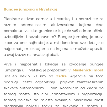
Bungee jumping u Hrvatskoj
Planirate aktivan odmor u Hrvatskoj i u potrazi ste za
raznim adrenalinskim aktivnostima kojima ćete
pomaknuti vlastite granice te koje će vaš odmor učiniti
uzbudljivim i nezaboravnim? Bungee jumping je pravi
izbor za one najhrabrije, a mi donosimo sve detalje o
najpoznatijim lokacijama na kojima se možete upustiti
u ovaj izazov na hrvatskoj obali.
Prva i najpoznatija lokacija za izvođenje bungee
jumpinga u Hrvatskoj je prepoznatljivi
Maslenički most
udaljen nekih 30 km od
Zadra
. Agencije na tom
području često organiziraju prijevoz zainteresiranih
skakača automobilom ili mini kombijem od Zadra do
samog mosta, što čini jednostavnim i organizaciju
samog dolaska do mjesta skakanja. Maslenički most
predstavlja najvišu točku za skakanje s mosta u