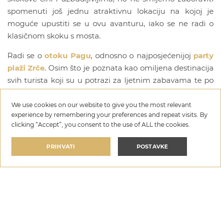
spomenuti još jednu atraktivnu lokaciju na kojoj je
moguće upustiti se u ovu avanturu, iako se ne radi o
klasičnom skoku s mosta.
Radi se o
otoku Pagu
, odnosno o najposjećenijoj
party
plaži Zrče
. Osim što je poznata kao omiljena destinacija
svih turista koji su u potrazi za ljetnim zabavama te po
vrhunskim barovima i klubovima, ova plaža nudi
mogućnost upuštanja u bungee avanturu na malo
We use cookies on our website to give you the most relevant
experience by remembering your preferences and repeat visits. By
drugačiji način ali uz zajamčeno jednako adrenalinsko
clicking “Accept”, you consent to the use of ALL the cookies.
iskustvo. Radi se o dizalici nešto manjoj od 40 metara s
koje se već nekoliko godina u ljetnoj sezoni izvode
PRIHVATI
POSTAVKE
bungee skokovi. Dizalica je otvorena danju i noću što
svakako čini sam doživljaj još većim.