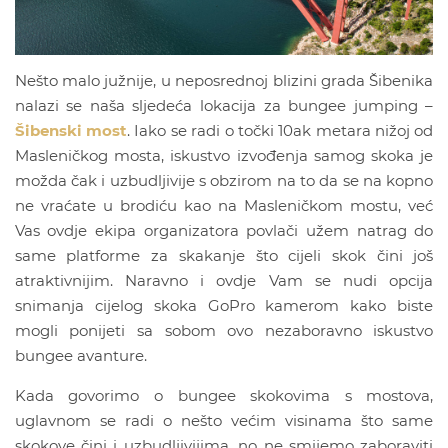
Nešto malo južnije, u neposrednoj blizini grada Šibenika
nalazi se naša sljedeća lokacija za bungee jumping –
Šibenski most
. Iako se radi o točki 10ak metara nižoj od
Masleničkog mosta, iskustvo izvođenja samog skoka je
možda čak i uzbudljivije s obzirom na to da se na kopno
ne vraćate u brodiću kao na Masleničkom mostu, već
Vas ovdje ekipa organizatora povlači užem natrag do
same platforme za skakanje što cijeli skok čini još
atraktivnijim. Naravno i ovdje Vam se nudi opcija
snimanja cijelog skoka GoPro kamerom kako biste
mogli ponijeti sa sobom ovo nezaboravno iskustvo
bungee avanture.
Kada govorimo o bungee skokovima s mostova,
uglavnom se radi o nešto većim visinama što same
skokove čini i uzbudljivijima, no ne smijemo zaboraviti