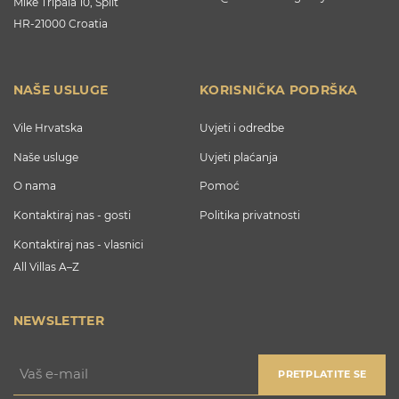
Mike Tripala 10, Split
HR-21000 Croatia
NAŠE USLUGE
KORISNIČKA PODRŠKA
Vile Hrvatska
Uvjeti i odredbe
Naše usluge
Uvjeti plaćanja
O nama
Pomoć
Kontaktiraj nas - gosti
Politika privatnosti
Kontaktiraj nas - vlasnici
All Villas A–Z
NEWSLETTER
PRETPLATITE SE