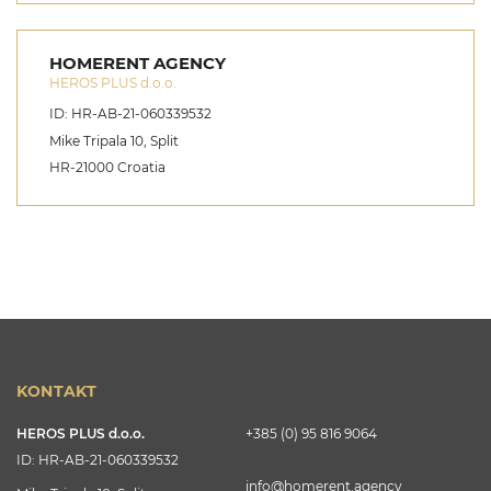
HOMERENT AGENCY
HEROS PLUS d.o.o.
ID: HR-AB-21-060339532
Mike Tripala 10, Split
HR-21000 Croatia
KONTAKT
HEROS PLUS d.o.o.
+385 (0) 95 816 9064
ID: HR-AB-21-060339532
info@homerent.agency