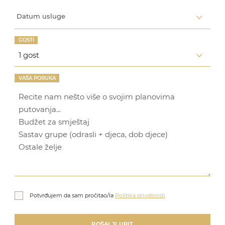
Datum usluge
GOSTI
VAŠA PORUKA
Potvrđujem da sam pročitao/la
Politika privatnosti
POŠALJI UPIT