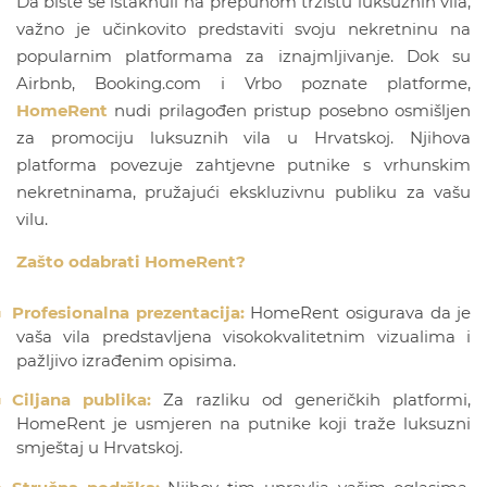
Da biste se istaknuli na prepunom tržištu luksuznih vila,
važno je učinkovito predstaviti svoju nekretninu na
popularnim platformama za iznajmljivanje. Dok su
Airbnb, Booking.com i Vrbo poznate platforme,
HomeRent
nudi prilagođen pristup posebno osmišljen
za promociju luksuznih vila u Hrvatskoj. Njihova
platforma povezuje zahtjevne putnike s vrhunskim
nekretninama, pružajući ekskluzivnu publiku za vašu
vilu.
Zašto odabrati HomeRent?
Profesionalna prezentacija:
HomeRent osigurava da je
vaša vila predstavljena visokokvalitetnim vizualima i
pažljivo izrađenim opisima.
Ciljana publika:
Za razliku od generičkih platformi,
HomeRent je usmjeren na putnike koji traže luksuzni
smještaj u Hrvatskoj.