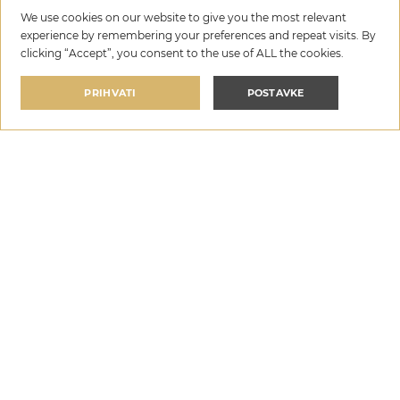
We use cookies on our website to give you the most relevant
Instagram:
Koristite vizualno privlačne fotografije i
experience by remembering your preferences and repeat visits. By
kratke videozapise (reels) kako biste privukli putnike
clicking “Accept”, you consent to the use of ALL the cookies.
koji traže svoje sljedeće savršeno putovanje. Redovito
objavljujte uz korištenje hashtagova poput
PRIHVATI
POSTAVKE
#LuxuryVillasCroatia za širenje dosega.
LinkedIn:
Ciljajte na korporativno tržište promovirajući
svoju vilu za poslovne goste, team-building događaje ili
luksuzna poslovna putovanja.
Facebook:
Dijelite ažuriranja, ponude i svjedočanstva te
vodite ciljane oglase kako biste privukli obitelji, parove ili
grupe koje planiraju odmor u Hrvatskoj.
Primjer izvrsnosti:
Platforme poput HomeRent-a sjajan
su primjer profesionalno vođenih društvenih mreža.
Njihovi dobro uređeni profili na Instagramu, Facebooku,
LinkedInu i YouTubeu učinkovito angažiraju putnike
koji traže luksuz, pružajući inspiraciju za vašu vlastitu