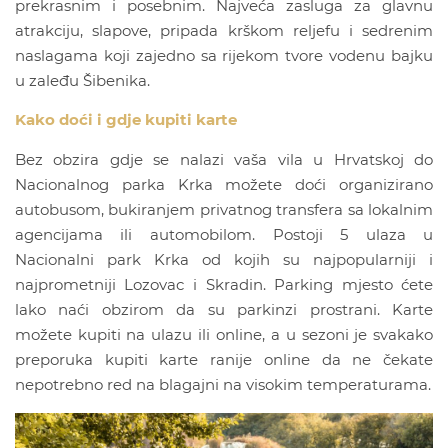
prekrasnim i posebnim. Najveća zasluga za glavnu
atrakciju, slapove, pripada krškom reljefu i sedrenim
naslagama koji zajedno sa rijekom tvore vodenu bajku
u zaleđu Šibenika.
Kako doći i gdje kupiti karte
Bez obzira gdje se nalazi vaša vila u Hrvatskoj do
Nacionalnog parka Krka možete doći organizirano
autobusom, bukiranjem privatnog transfera sa lokalnim
agencijama ili automobilom. Postoji 5 ulaza u
Nacionalni park Krka od kojih su najpopularniji i
najprometniji Lozovac i Skradin. Parking mjesto ćete
lako naći obzirom da su parkinzi prostrani. Karte
možete kupiti na ulazu ili online, a u sezoni je svakako
preporuka kupiti karte ranije online da ne čekate
nepotrebno red na blagajni na visokim temperaturama.