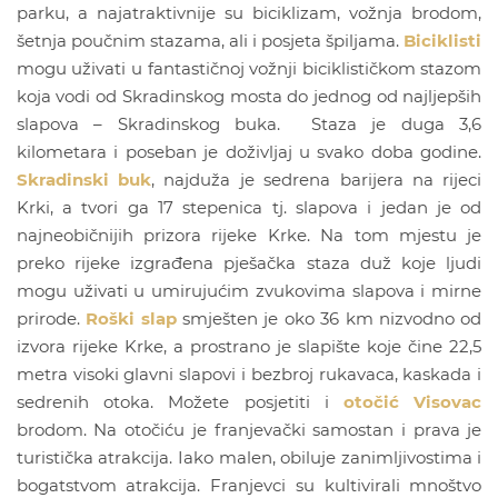
parku, a najatraktivnije su biciklizam, vožnja brodom,
šetnja poučnim stazama, ali i posjeta špiljama.
Biciklisti
mogu uživati u fantastičnoj vožnji biciklističkom stazom
koja vodi od Skradinskog mosta do jednog od najljepših
slapova – Skradinskog buka. Staza je duga 3,6
kilometara i poseban je doživljaj u svako doba godine.
Skradinski buk
, najduža je sedrena barijera na rijeci
Krki, a tvori ga 17 stepenica tj. slapova i jedan je od
najneobičnijih prizora rijeke Krke. Na tom mjestu je
preko rijeke izgrađena pješačka staza duž koje ljudi
mogu uživati u umirujućim zvukovima slapova i mirne
prirode.
Roški slap
smješten je oko 36 km nizvodno od
izvora rijeke Krke, a prostrano je slapište koje čine 22,5
metra visoki glavni slapovi i bezbroj rukavaca, kaskada i
sedrenih otoka. Možete posjetiti i
otočić Visovac
brodom. Na otočiću je franjevački samostan i prava je
turistička atrakcija. Iako malen, obiluje zanimljivostima i
bogatstvom atrakcija. Franjevci su kultivirali mnoštvo