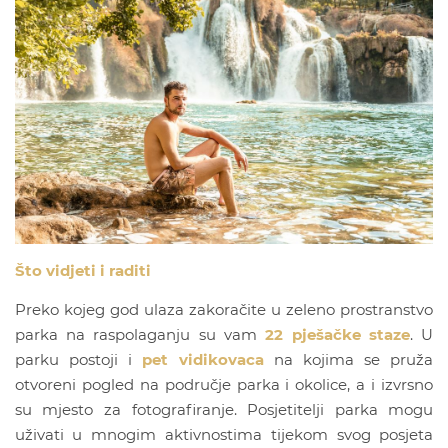
Što vidjeti i raditi
Preko kojeg god ulaza zakoračite u zeleno prostranstvo
parka na raspolaganju su vam
22 pješačke staze
. U
parku postoji i
pet vidikovaca
na kojima se pruža
otvoreni pogled na područje parka i okolice, a i izvrsno
su mjesto za fotografiranje. Posjetitelji parka mogu
uživati u mnogim aktivnostima tijekom svog posjeta