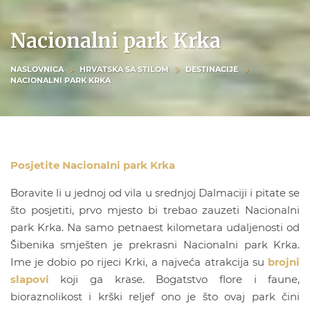
Nacionalni park Krka
NASLOVNICA
HRVATSKA SA STILOM
DESTINACIJE
NACIONALNI PARK KRKA
Posjetite Nacionalni park Krka
Boravite li u jednoj od vila u srednjoj Dalmaciji i pitate se
što posjetiti, prvo mjesto bi trebao zauzeti Nacionalni
park Krka. Na samo petnaest kilometara udaljenosti od
Šibenika smješten je prekrasni Nacionalni park Krka.
Ime je dobio po rijeci Krki, a najveća atrakcija su
brojni
slapovi
koji ga krase. Bogatstvo flore i faune,
bioraznolikost i krški reljef ono je što ovaj park čini