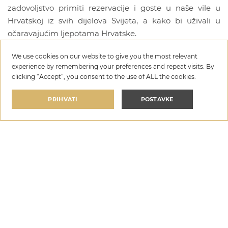
zadovoljstvo primiti rezervacije i goste u naše vile u
Hrvatskoj iz svih dijelova Svijeta, a kako bi uživali u
očaravajućim ljepotama Hrvatske.
We use cookies on our website to give you the most relevant
Napisao: Goran Vuković
experience by remembering your preferences and repeat visits. By
clicking “Accept”, you consent to the use of ALL the cookies.
PRIHVATI
POSTAVKE
CROATIA TRAVEL BLOG