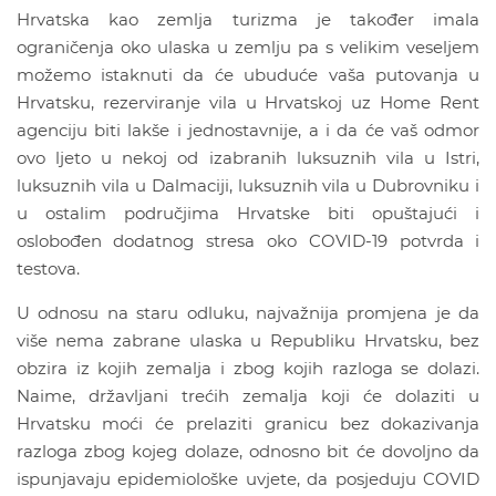
Hrvatska kao zemlja turizma je također imala
ograničenja oko ulaska u zemlju pa s velikim veseljem
možemo istaknuti da će ubuduće vaša putovanja u
Hrvatsku, rezerviranje vila u Hrvatskoj uz Home Rent
agenciju biti lakše i jednostavnije, a i da će vaš odmor
ovo ljeto u nekoj od izabranih luksuznih vila u Istri,
luksuznih vila u Dalmaciji, luksuznih vila u Dubrovniku i
u ostalim područjima Hrvatske biti opuštajući i
oslobođen dodatnog stresa oko COVID-19 potvrda i
testova.
U odnosu na staru odluku, najvažnija promjena je da
više nema zabrane ulaska u Republiku Hrvatsku, bez
obzira iz kojih zemalja i zbog kojih razloga se dolazi.
Naime, državljani trećih zemalja koji će dolaziti u
Hrvatsku moći će prelaziti granicu bez dokazivanja
razloga zbog kojeg dolaze, odnosno bit će dovoljno da
ispunjavaju epidemiološke uvjete, da posjeduju COVID