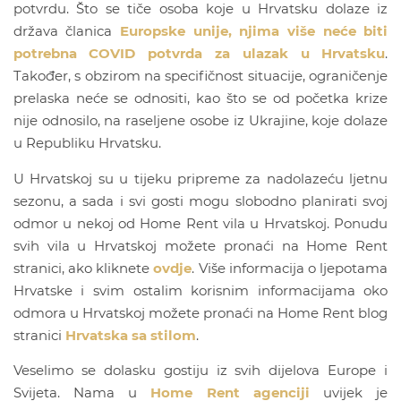
potvrdu. Što se tiče osoba koje u Hrvatsku dolaze iz
država članica
Europske unije, njima više neće biti
potrebna COVID potvrda za ulazak u Hrvatsku
.
Također, s obzirom na specifičnost situacije, ograničenje
prelaska neće se odnositi, kao što se od početka krize
nije odnosilo, na raseljene osobe iz Ukrajine, koje dolaze
u Republiku Hrvatsku.
U Hrvatskoj su u tijeku pripreme za nadolazeću ljetnu
sezonu, a sada i svi gosti mogu slobodno planirati svoj
odmor u nekoj od Home Rent vila u Hrvatskoj. Ponudu
svih vila u Hrvatskoj možete pronaći na Home Rent
stranici, ako kliknete
ovdje
. Više informacija o ljepotama
Hrvatske i svim ostalim korisnim informacijama oko
odmora u Hrvatskoj možete pronaći na Home Rent blog
stranici
Hrvatska sa stilom
.
Veselimo se dolasku gostiju iz svih dijelova Europe i
Svijeta. Nama u
Home Rent agenciji
uvijek je