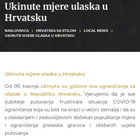
Ukinute mjere ulaska u
Hrvatsku
NASLOVNICA
HRVATSKA SA STILOM
LOCAL NEWS
UKINUTE MJERE ULASKA U HRVATSKU
Ukinute mjere ulaska u Hrvatsku
Od 09. travnja
ukinuta su gotovo sva ograničenja za
ulazak u Republiku Hrvatsku
. Vjerujemo da je sve
ljubitelje putovanja frustrirala situacija COVID-19
ograničenja koja su bila na snazi u većini zemalja i da su
s olakšanjem i zadovoljstvom dočekali popuštanje mjera
i ograničenja prelaska granica i otežanih uvjeta
putovanja.