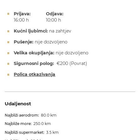
Prijava:
Odjava:
16:00 h
10:00 h
Kućni ljubimci:
na zahtjev
Pušenje:
nije dozvoljeno
Velika okupljanja:
nije dozvoljeno
Sigurnosni polog:
€200
(Povrat)
Polica otkazivanja
Udaljenost
Najbliži aerodrom:
80.0 km
Najbliže more:
250.0 km
Najbliži supermarket:
3.5 km