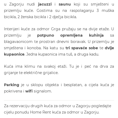
u Zagorju nudi
jacuz
zi
i
saunu
koji su smješteni u
prizemlju kuće. Gostima su na raspolaganju 3 muška
bicikla, 2 ženska bicikla i 2 dječja bicikla.
Interijeri kuće za odmor Grga pružaju se na dvije etaže. U
prizemlju je
potpuno opremljena kuhinja
sa
blagavaonicom te prostran dnevni boravak. U prizemlju je
smještena i konoba. Na katu su
tri spavaće sobe
te
dvije
kupaonice
. Jedna kupaonica ima tuš, a druga kadu.
Kuća ima klimu na svakoj etaži. Tu je i peć na drva za
grijanje te električne grijalice.
Parking
je u sklopu objekta i besplatan, a cijela kuća je
pokrivena i
wifi
signalom.
Za rezervaciju drugih
kuća za odmor
u Zagorju pogledajte
cijelu ponudu
Home Rent
kuća za odmor u Zagorju.