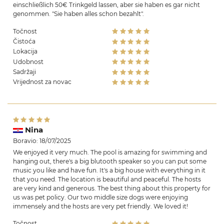
einschließlich 50€ Trinkgeld lassen, aber sie haben es gar nicht
genommen. "Sie haben alles schon bezahlt".
Točnost
Čistoća
Lokacija
Udobnost
Sadržaji
Vrijednost za novac
Nina
Boravio: 18/07/2025
We enjoyed it very much. The pool is amazing for swimming and
hanging out, there's a big blutooth speaker so you can put some
music you like and have fun. It's a big house with everything in it
that you need. The location is beautiful and peaceful. The hosts
are very kind and generous. The best thing about this property for
us was pet policy. Our two middle size dogs were enjoying
immensely and the hosts are very pet friendly. We loved it!
Točnost