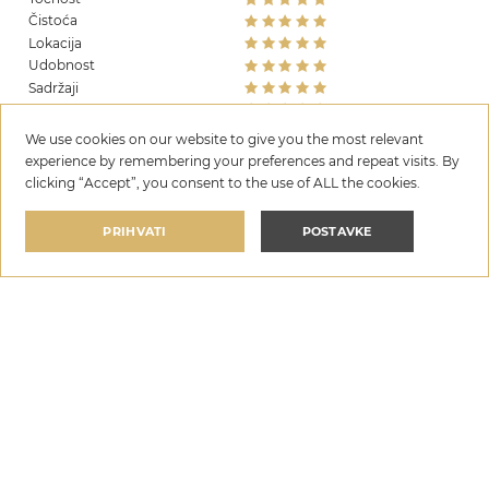
Čistoća
Lokacija
Udobnost
Sadržaji
Vrijednost za novac
We use cookies on our website to give you the most relevant
experience by remembering your preferences and repeat visits. By
clicking “Accept”, you consent to the use of ALL the cookies.
PRIHVATI
POSTAVKE
Rezerviraj
Kuća za odmor Grga
Odaberite datume
po noćenju
ODABERITE DATUME
€300
—
€360
POŠALJI UPIT
TREBATE POMOĆ?
Zatraži povratni poziv