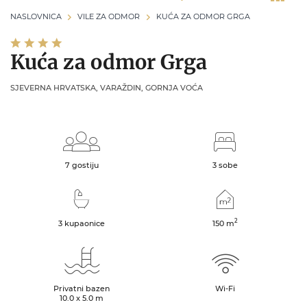
NASLOVNICA
VILE ZA ODMOR
KUĆA ZA ODMOR GRGA
Kuća za odmor Grga
SJEVERNA HRVATSKA, VARAŽDIN, GORNJA VOĆA
7 gostiju
3 sobe
2
3 kupaonice
150
m
Privatni bazen
Wi-Fi
10.0 x 5.0 m