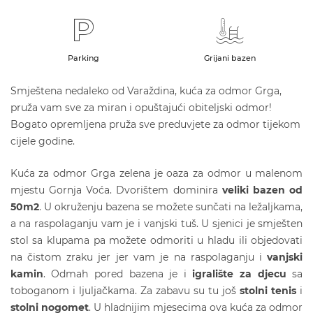
Parking
Grijani bazen
Smještena nedaleko od Varaždina, kuća za odmor Grga,
pruža vam sve za miran i opuštajući obiteljski odmor!
Bogato opremljena pruža sve preduvjete za odmor tijekom
cijele godine.
Kuća za odmor Grga zelena je oaza za odmor u malenom
mjestu Gornja Voća. Dvorištem dominira
veliki bazen od
50m
2
. U okruženju bazena se možete sunčati na ležaljkama,
a na raspolaganju vam je i vanjski tuš. U sjenici je smješten
stol sa klupama pa možete odmoriti u hladu ili objedovati
na čistom zraku jer jer vam je na raspolaganju i
vanjski
kamin
. Odmah pored bazena je i
igralište za dje
cu
sa
toboganom i ljuljačkama. Za zabavu su tu još
stolni tenis
i
stolni nogomet
. U hladnijim mjesecima ova kuća za odmor