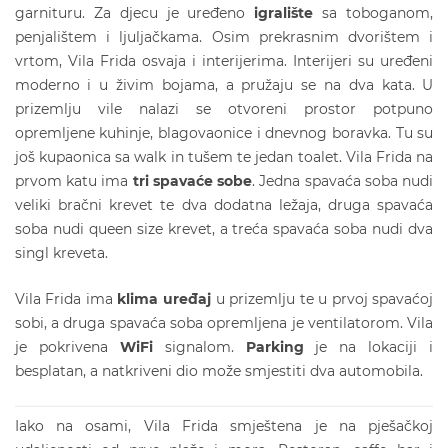
garnituru. Za djecu je uređeno
igralište
sa toboganom,
penjalištem i ljuljačkama. Osim prekrasnim dvorištem i
vrtom, Vila Frida osvaja i interijerima. Interijeri su uređeni
moderno i u živim bojama, a pružaju se na dva kata. U
prizemlju vile nalazi se otvoreni prostor potpuno
opremljene kuhinje, blagovaonice i dnevnog boravka. Tu su
još kupaonica sa walk in tušem te jedan toalet. Vila Frida na
prvom katu ima
tri spavaće sobe
. Jedna spavaća soba nudi
veliki bračni krevet te dva dodatna ležaja, druga spavaća
soba nudi queen size krevet, a treća spavaća soba nudi dva
singl kreveta.
Vila Frida ima
klima uređaj
u prizemlju te u prvoj spavaćoj
sobi, a druga spavaća soba opremljena je ventilatorom. Vila
je pokrivena
WiFi
signalom.
Parking
je na lokaciji i
besplatan, a natkriveni dio može smjestiti dva automobila.
Iako na osami, Vila Frida smještena je na pješačkoj