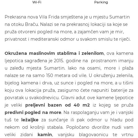
Wi-Fi
Parking
Prekrasna nova Vila Frida smještena je u mjestu Sumartin
na otoku Braču. Nalazi se na prekrasnoj lokaciji sa koje se
pruža otvoreni pogled na more, a zajamčen vam je mir,
privatnost i mediteranski odmor u svakom smislu te riječi.
Okružena maslinovim stablima i zelenilom
, ova kamena
ljepotica sagrađena je 2015. godine na prostranom imanju
u zaleđu mjesta Sumartin. Iako na osami, more i plaža
nalaze se na samo 150 metara od vile. U okruženju zelenila,
bijelog kamena i drva, uz sunce i pogled na more, a u tišini
koju ova lokacija pruža, zasigurno ćete napuniti baterije za
povratak u svakodnevicu. Glavni adut ove kamene ljepotice
je veliki
preljevni bazen od 40 m2
iz kojeg se pruža
predivni pogled na more
. Na raspolaganju vam je i vanjski
tuš te
ležaljke
za sunčanje ili pak odmor u hladu pod
nekom od krošnji stabala. Popločano dvorište nudi vam
veliki zidani
kamin
, vanjsku blagovaonicu te vrtnu