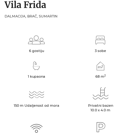
Vila Frida
DALMACIJA, BRAČ, SUMARTIN
6 gostiju
3 sobe
2
1 kupaona
68
m
150
m
Udaljenost od mora
Privatni bazen
10.0 x 4.0 m