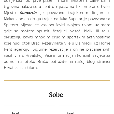
udaljenosti od prve plaže i mora. Restoran, caffe bar i
trgovina nalaze se u centru mjesta na 1 kilometar od vile.
Mjesto
Sumartin
je povezano trajektnom linijom s
Makarskom, a druga trajektna luka Supetar je povezana sa
Splitom. Mjesto će vas oduševiti svojom rivom uz more
gdje se možete opustiti šetajući, vozeći bicikl ili se u
okruženju baviti mnogim drugim sportskim aktivnostima
koje nudi otok Brač. Rezervirajte
vile u Dalmaciji
uz Home
Rent agenciju. Sigurne rezervacije i online plaćanje svih
naših
vila u Hrvatsko
j. Više informacija i korisnih savjeta za
odmor na
otoku Braču
potražite na našoj blog stranici
Hrvatska sa stilom
.
Sobe