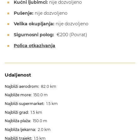
Kućni ljubimci:
nije dozvoljeno
Pušenje:
nije dozvoljeno
Velika okupljanja:
nije dozvoljeno
Sigurnosni polog:
€200
(Povrat)
Polica otkazivanja
Udaljenost
Najbliži aerodrom:
82.0 km
Najbliže more:
150.0 m
Najbliži supermarket:
1.5 km
Najbliži grad:
1.5 km
Najbliža plaža:
150.0 m
Najbliža ljekarna:
2.0 km
Najbliži trajekt:
1.5 km