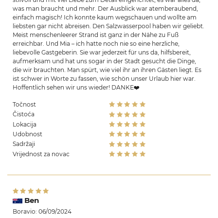
was man braucht und mehr. Der Ausblick war atemberaubend,
einfach magisch! Ich konnte kaum wegschauen und wollte am
liebsten gar nicht abreisen. Den Salzwasserpool haben wir geliebt.
Meist menschenleerer Strand ist ganz in der Nähe zu Fuß
erreichbar. Und Mia – ich hatte noch nie so eine herzliche,
liebevolle Gastgeberin. Sie war jederzeit für uns da, hilfsbereit,
aufmerksam und hat uns sogar in der Stadt gesucht die Dinge,
die wir brauchten. Man spürt, wie viel ihr an ihren Gästen liegt. Es
ist schwer in Worte zu fassen, wie schön unser Urlaub hier war.
Hoffentlich sehen wir uns wieder! DANKE❤️
Točnost
Čistoća
Lokacija
Udobnost
Sadržaji
Vrijednost za novac
Ben
Boravio: 06/09/2024