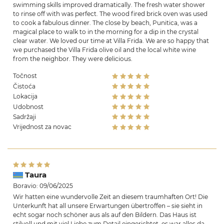
swimming skills improved dramatically. The fresh water shower
to rinse off with was perfect. The wood fired brick oven was used
to cook a fabulous dinner. The close by beach, Punitica, was a
magical place to walk to in the morning for a dip in the crystal
clear water. We loved our time at Villa Frida. We are so happy that
we purchased the Villa Frida olive oil and the local white wine
from the neighbor. They were delicious.
Točnost
Čistoća
Lokacija
Udobnost
Sadržaji
Vrijednost za novac
Taura
Boravio: 09/06/2025
Wir hatten eine wundervolle Zeit an diesem traumhaften Ort! Die
Unterkunft hat all unsere Erwartungen übertroffen – sie sieht in
echt sogar noch schöner aus als auf den Bildern. Das Haus ist
stilvoll und mit viel Liebe zum Detail eingerichtet, es war alles da,