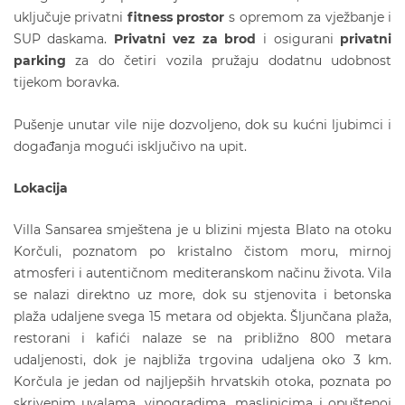
uključuje privatni
fitness prostor
s opremom za vježbanje i
SUP daskama.
Privatni vez za brod
i osigurani
privatni
parking
za do četiri vozila pružaju dodatnu udobnost
tijekom boravka.
Pušenje unutar vile nije dozvoljeno, dok su kućni ljubimci i
događanja mogući isključivo na upit.
Lokacija
Villa Sansarea smještena je u blizini mjesta Blato na otoku
Korčuli, poznatom po kristalno čistom moru, mirnoj
atmosferi i autentičnom mediteranskom načinu života. Vila
se nalazi direktno uz more, dok su stjenovita i betonska
plaža udaljene svega 15 metara od objekta. Šljunčana plaža,
restorani i kafići nalaze se na približno 800 metara
udaljenosti, dok je najbliža trgovina udaljena oko 3 km.
Korčula je jedan od najljepših hrvatskih otoka, poznata po
skrivenim uvalama, vinogradima, maslinicima i opuštenoj