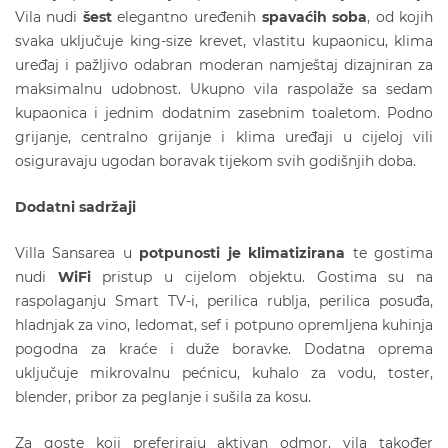
Vila nudi
šest
elegantno uređenih
spavaćih soba
, od kojih
svaka uključuje king-size krevet, vlastitu kupaonicu, klima
uređaj i pažljivo odabran moderan namještaj dizajniran za
maksimalnu udobnost. Ukupno vila raspolaže sa sedam
kupaonica i jednim dodatnim zasebnim toaletom. Podno
grijanje, centralno grijanje i klima uređaji u cijeloj vili
osiguravaju ugodan boravak tijekom svih godišnjih doba.
Dodatni sadržaji
Villa Sansarea u
potpunosti je klimatizirana
te gostima
nudi
WiFi
pristup u cijelom objektu. Gostima su na
raspolaganju Smart TV-i, perilica rublja, perilica posuđa,
hladnjak za vino, ledomat, sef i potpuno opremljena kuhinja
pogodna za kraće i duže boravke. Dodatna oprema
uključuje mikrovalnu pećnicu, kuhalo za vodu, toster,
blender, pribor za peglanje i sušila za kosu.
Za goste koji preferiraju aktivan odmor, vila također