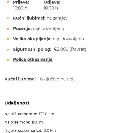
Prijava:
Odjava:
16:00 h
10:00 h
Kućni ljubimci:
na zahtjev
Pušenje:
nije dozvoljeno
Velika okupljanja:
nije dozvoljeno
Sigurnosni polog:
€2.000
(Povrat)
Polica otkazivanja
Kućni ljubimci
– isključivo na upit
Udaljenost
Najbliži aerodrom:
133.0 km
Najbliže more:
15.0 m
Najbliži supermarket:
3.0 km