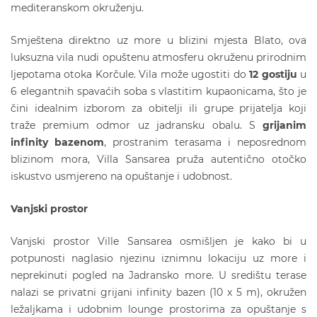
mediteranskom okruženju.
Smještena direktno uz more u blizini mjesta Blato, ova
luksuzna vila nudi opuštenu atmosferu okruženu prirodnim
ljepotama otoka Korčule. Vila može ugostiti do
12 gostiju
u
6 elegantnih spavaćih soba s vlastitim kupaonicama, što je
čini idealnim izborom za obitelji ili grupe prijatelja koji
traže premium odmor uz jadransku obalu. S
grijanim
infinity bazenom
, prostranim terasama i neposrednom
blizinom mora, Villa Sansarea pruža autentično otočko
iskustvo usmjereno na opuštanje i udobnost.
Vanjski prostor
Vanjski prostor Ville Sansarea osmišljen je kako bi u
potpunosti naglasio njezinu iznimnu lokaciju uz more i
neprekinuti pogled na Jadransko more. U središtu terase
nalazi se privatni grijani infinity bazen (10 x 5 m), okružen
ležaljkama i udobnim lounge prostorima za opuštanje s