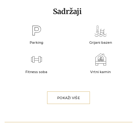
Sadržaji
Parking
Grijani bazen
Fitness soba
Vrtni kamin
POKAŽI VIŠE