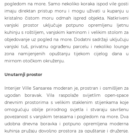
pogledom na more. Samo nekoliko koraka ispod vile gosti
imaju direktan pristup moru i mogu uživati u kupanju u
kristalno čistom moru odmah ispred objekta. Natkriveni
vanjski prostor uključuje potpuno opremljenu ljetnu
kuhinju s roštiljem, vanjskim kaminom i velikim stolom za
objedovanje uz pogled na more. Dodatni sadržaji uključuju
vanjski tuš, privatnu ograđenu parcelu i nekoliko lounge
zona namijenjenih opuštanju tijekom cijelog dana u
mirnom otočkom okruženju.
Unutarnji prostor
Interijer Ville Sansarea moderan je, prostran i osmišljen za
ugodan boravak. Vila raspolaže svijetlim open-space
dnevnim prostorima s velikim staklenim stijenkama koje
omogućuju obilje prirodnog svjetla i stvaraju savršenu
povezanost s vanjskim terasama i pogledom na more. Dva
udobna dnevna boravka i potpuno opremljena moderna
kuhinja pružaju dovoljno prostora za opuštanje i druženje.