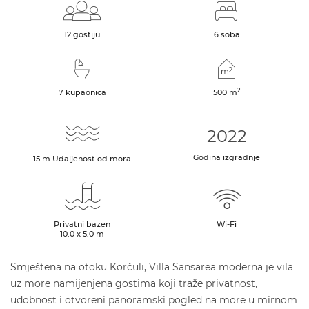
12 gostiju
6 soba
2
7 kupaonica
500
m
2022
Godina izgradnje
15
m
Udaljenost od mora
Privatni bazen
Wi-Fi
10.0 x 5.0 m
Smještena na otoku Korčuli, Villa Sansarea moderna je vila
uz more namijenjena gostima koji traže privatnost,
udobnost i otvoreni panoramski pogled na more u mirnom