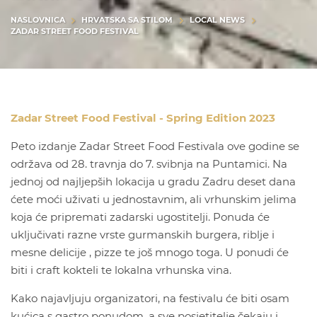
NASLOVNICA
HRVATSKA SA STILOM
LOCAL NEWS
ZADAR STREET FOOD FESTIVAL
Zadar Street Food Festival - Spring Edition 2023
Peto izdanje Zadar Street Food Festivala ove godine se
održava od 28. travnja do 7. svibnja na Puntamici. Na
jednoj od najljepših lokacija u gradu Zadru deset dana
ćete moći uživati u jednostavnim, ali vrhunskim jelima
koja će pripremati zadarski ugostitelji. Ponuda će
uključivati razne vrste gurmanskih burgera, riblje i
mesne delicije , pizze te još mnogo toga. U ponudi će
biti i craft kokteli te lokalna vrhunska vina.
Kako najavljuju organizatori, na festivalu će biti osam
kućica s gastro ponudom, a sve posjetitelje čekaju i