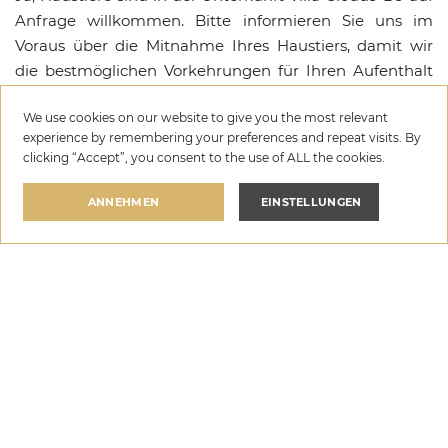
Anfrage willkommen. Bitte informieren Sie uns im
Voraus über die Mitnahme Ihres Haustiers, damit wir
die bestmöglichen Vorkehrungen für Ihren Aufenthalt
in Tkon treffen können.
We use cookies on our website to give you the most relevant
Welche Ausstattungen stehen in der Unterkunft Villa
experience by remembering your preferences and repeat visits. By
clicking “Accept”, you consent to the use of ALL the cookies.
Cloud9 D9 zur Verfügung?
Villa Cloud9 D9 bietet eine Auswahl an Premium-
ANNEHMEN
EINSTELLUNGEN
Annehmlichkeiten, darunter Privater Pool, Wi-Fi,
Parkplatz, Beheizter Pool, Grillen im Freien,
Villa Cloud9 D9
Espressomaschine, Babybett, Fütterungsstuhl. Eine
pro nacht
vollständige Übersicht aller verfügbaren Ausstattungen
WÄHLEN SIE DATEN AUS
€319
—
€719
und Einrichtungen finden Sie im Abschnitt Ausstattung
oben.
Ist für die Unterkunft Villa Cloud9 D9 eine Kaution
erforderlich?