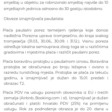
smještaj u objektu za robinzonski smještaj najviše do 10
smještajnih jedinica odnosno do 30 gostiju istodobno.
Obveze iznajmljivača paušalista:
Plaća paušalni porez temeljem rješenja koje donosi
nadležna Porezna uprava tromjesečno, do kraja svakog
tromjesečja (31.03., 30.06., 30.09. i 31.12.). Visinu poreza
određuje lokalna samouprava zbog toga se u različitima
gradovima i mjestima plaća i različit paušalni porez.
Plaća boravišnu pristojbu u paušalnom iznosu. Boravišna
pristojba se obračunava po broju ležajeva i ovisno o
razredu turističkog mjesta. Pristojba se plaća za tekuću
godinu, a iznajmljivač je dužan do 15.01. predati i
obrazac T2.
Plaća PDV na uslugu poreznih obveznika iz EU i trećih
zemalja (Airbnb, Booking.com i sl). Iznajmljivač je dužan
obračunati i platiti hrvatski PDV (25%) na primljenu
uslugu. Rok za podnošenje obrasca je do 20. dana u