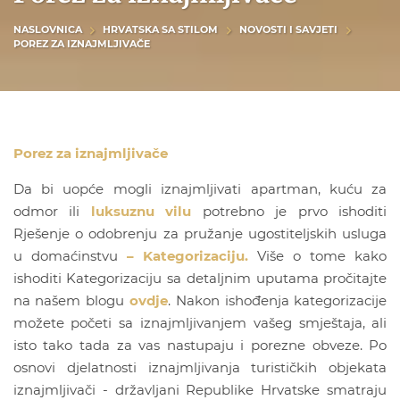
NASLOVNICA
HRVATSKA SA STILOM
NOVOSTI I SAVJETI
POREZ ZA IZNAJMLJIVAČE
Porez za iznajmljivače
Da bi uopće mogli iznajmljivati apartman, kuću za
odmor ili
luksuznu vilu
potrebno je prvo ishoditi
Rješenje o odobrenju za pružanje ugostiteljskih usluga
u domaćinstvu
– Kategorizaciju.
Više o tome kako
ishoditi Kategorizaciju sa detaljnim uputama pročitajte
na našem blogu
ovdje
. Nakon ishođenja kategorizacije
možete početi sa iznajmljivanjem vašeg smještaja, ali
isto tako tada za vas nastupaju i porezne obveze. Po
osnovi djelatnosti iznajmljivanja turističkih objekata
iznajmljivači - državljani Republike Hrvatske smatraju