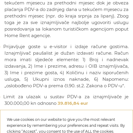
tekućem mjesecu za prethodni mjesec dok je obveza
plaćanja PDV-a do zadnjeg dana u tekućem mjesecu za
prethodni mjesec (npr. do kraja srpnja za lipanj). Zbog
toga je za sve iznajmljivače najbolje ugovoriti uslugu
posredovanja sa lokanom turističkom agencijom poput
Home Rent agencije.
Prijavljuje goste u e-visitor i izdaje račune gostima.
Iznajmljivač paušalist je dužan izdavati račune. Račun
mora imati sljedeće elemente: 1) Broj i nadnevak
izdavanja, 2) Ime i prezime, adresu i OIB iznajmljivača,
3) Ime i prezime gosta, 4) Količinu i naziv isporučenih
usluga, 5) Ukupni iznos naknade, 6) Napomenu:
„oslobođeno PDV-a prema čl.90. st.2. Zakona o PDV-u“.
Limit za ulazak u sustav PDV-a za iznajmljivače je
300.000,00 kn odnosno
39.816,84 eur
We use cookies on our website to give you the most relevant
Iznajmljivači – obveznici vođenja poslovnih knjiga
experience by remembering your preferences and repeat visits. By
clicking “Accept”, you consent to the use of ALL the cookies.