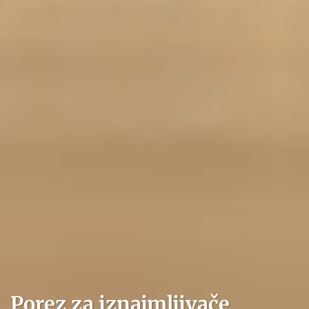
Porez za iznajmljivače