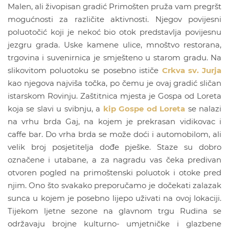
Malen, ali živopisan gradić Primošten pruža vam pregršt
mogućnosti za različite aktivnosti. Njegov povijesni
poluotočić koji je nekoć bio otok predstavlja povijesnu
jezgru grada. Uske kamene ulice, mnoštvo restorana,
trgovina i suvenirnica je smješteno u starom gradu. Na
slikovitom poluotoku se posebno ističe
Crkva sv. Jurja
kao njegova najviša točka, po čemu je ovaj gradić sličan
istarskom Rovinju. Zaštitnica mjesta je Gospa od Loreta
koja se slavi u svibnju, a
kip Gospe od Loreta
se nalazi
na vrhu brda Gaj, na kojem je prekrasan vidikovac i
caffe bar. Do vrha brda se može doći i automobilom, ali
velik broj posjetitelja dođe pješke. Staze su dobro
označene i utabane, a za nagradu vas čeka predivan
otvoren pogled na primoštenski poluotok i otoke pred
njim. Ono što svakako preporučamo je dočekati zalazak
sunca u kojem je posebno lijepo uživati na ovoj lokaciji.
Tijekom ljetne sezone na glavnom trgu Rudina se
održavaju brojne kulturno- umjetničke i glazbene