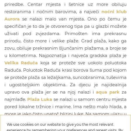
priredbe. Centar mjesta i šetnice uz more obiluju
restoranima i noćnim barovima, a najveći
noćni klub
Aurora
se nalazi malo van mjesta. Ono po čemu je
specifičan je to da je otvorenog tipa pa u glazbi možete
uživati pod zvjezdama. Primošten ima prekrasnu
prirodu, čisto more i velike plaže. Grad plaža, kako ga
zovu, obiluje prekrasnim šljunčanim plažama, a broje se
u kilometrima. Najpoznatija i najveća gradska plaža je
Velika Raduča
koja se proteže sve uokolo poluotoka
Raduča. Poluotok Raduča krasi borova šuma pod kojom
se proteže plaža sa ležaljkama, suncobranima, tuševima
i ugostiteljskim objektima. Za djecu je najidealnija
upravo ova plaža jer se na njoj nalazi i
aqua park
za
najmlađe.
Plaža Luka
se nalazi u samom centru mjesta
pored lokalne tržnice i marine. Ima nešto malo hlada, a
more je jako čisto unatoč blizini luke. Na samom ulazu u
grad, van centra, makadamom možete doći do
We use cookies on our website to give you the most relevant
prekrasnih divljih plaža, a jedna od njih je
plaža Mara
.
experience by remembering your preferences and repeat visits. By