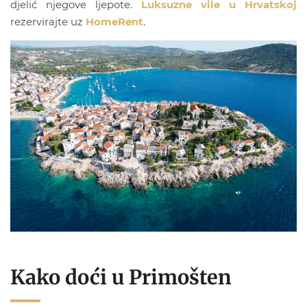
djelić njegove ljepote.
Luksuzne vile u Hrvatskoj
rezervirajte uz
HomeRent
.
Kako doći u Primošten