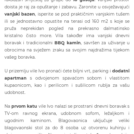
doista je raj za opuštanje i zabavu. Zaronite u osvježavajući
vanjski bazen
, isperite se pod praktičnim vanjskim tušem
ili se jednostavno opustite na terasi od 160 m2 s koje se
pruža neprekidan pogled na prekrasno dalmatinsko
kristalno čisto more. Vila također ima vanjski dnevni
boravak i tradicionalni
BBQ kamin
, savršen za uživanje u
obrocima na svježem zraku sa svojim najdražima tijekom
vašeg boravka.
U prizemlju vile Ivo pronaći ćete biljni vrt, parking i
dodatni
apartman
s odvojenom spavaćom sobom i vlastitom
kupaonicom, kao i perilicom i sušilicom rublja za vašu
udobnost.
Na
prvom katu
vile Ivo nalazi se prostrani dnevni boravak s
TV-om ravnog ekrana, udobnom sofom, ležaljkom i
ugodnim kaminom. Blagovaonica uključuje veliki
blagovaonski stol za do 8 osoba uz otvorenu kuhinju i