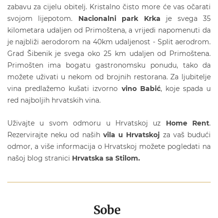
zabavu za cijelu obitelj. Kristalno čisto more će vas očarati
svojom lijepotom.
Nacionalni park Krka
je svega 35
kilometara udaljen od Primoštena, a vrijedi napomenuti da
je najbliži aerodorom na 40km udaljenost - Split aerodrom.
Grad Šibenik je svega oko 25 km udaljen od Primoštena.
Primošten ima bogatu gastronomsku ponudu, tako da
možete uživati u nekom od brojnih restorana. Za ljubitelje
vina predlažemo kušati izvorno
vino Babić
, koje spada u
red najboljih hrvatskih vina.
Uživajte u svom odmoru u Hrvatskoj uz
Home Rent
.
Rezervirajte neku od naših
vila u Hrvatskoj
za vaš budući
odmor, a više informacija o Hrvatskoj možete pogledati na
našoj blog stranici
Hrvatska sa Stilom.
Sobe