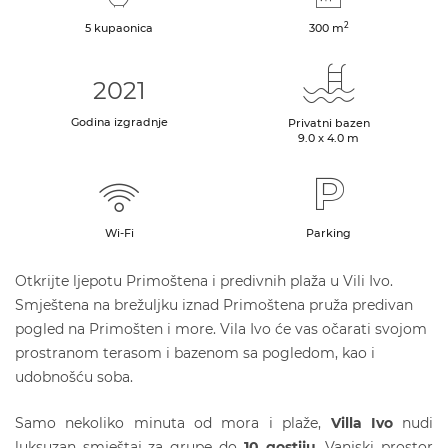
2
5 kupaonica
300
m
2021
Godina izgradnje
Privatni bazen
9.0 x 4.0 m
Wi-Fi
Parking
Otkrijte ljepotu Primoštena i predivnih plaža u Vili Ivo.
Smještena na brežuljku iznad Primoštena pruža predivan
pogled na Primošten i more. Vila Ivo će vas očarati svojom
prostranom terasom i bazenom sa pogledom, kao i
udobnošću soba.
Samo nekoliko minuta od mora i plaže,
Villa Ivo
nudi
luksuzan smještaj za grupe do
10 gostiju
. Vanjski prostor