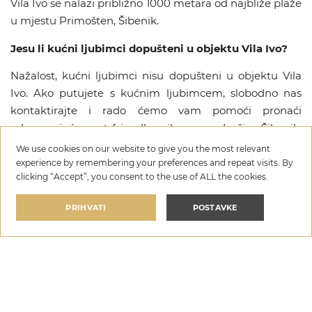
Vila Ivo se nalazi približno 1000 metara od najbliže plaže
u mjestu Primošten, Šibenik.
Jesu li kućni ljubimci dopušteni u objektu Vila Ivo?
Nažalost, kućni ljubimci nisu dopušteni u objektu Vila
Ivo. Ako putujete s kućnim ljubimcem, slobodno nas
kontaktirajte i rado ćemo vam pomoći pronaći
odgovarajuću pet-friendly vilu u području Šibenik,
Hrvatska.
We use cookies on our website to give you the most relevant
experience by remembering your preferences and repeat visits. By
Koji su sadržaji dostupni u objektu Vila Ivo?
clicking “Accept”, you consent to the use of ALL the cookies.
Vila Ivo nudi niz premium sadržaja, uključujući Privatni
PRIHVATI
POSTAVKE
bazen, Wi-Fi, Parking, Grijani bazen, Jacuzzi, Sauna,
Vrtni kamin, Aparat za kavu. Za potpuni popis svih
dostupnih sadržaja i pogodnosti, molimo pogledajte
Vila Ivo
odjeljak Sadržaji iznad.
po noćenju
ODABERITE DATUME
€850
—
€1.350
Je li za objekt Vila Ivo potreban sigurnosni polog?