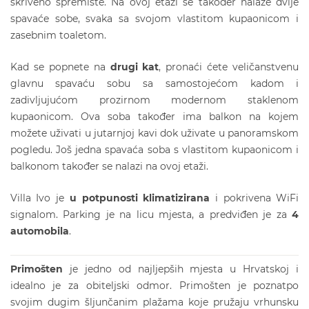
skriveno spremište. Na ovoj etaži se također nalaze dvije
spavaće sobe, svaka sa svojom vlastitom kupaonicom i
zasebnim toaletom.
Kad se popnete na
drugi kat
, pronaći ćete veličanstvenu
glavnu spavaću sobu sa samostojećom kadom i
zadivljujućom prozirnom modernom staklenom
kupaonicom. Ova soba također ima balkon na kojem
možete uživati u jutarnjoj kavi dok uživate u panoramskom
pogledu. Još jedna spavaća soba s vlastitom kupaonicom i
balkonom također se nalazi na ovoj etaži.
Villa Ivo je
u potpunosti klimatizirana
i pokrivena WiFi
signalom. Parking je na licu mjesta, a predviđen je za
4
automobila
.
Primošten
je jedno od najljepših mjesta u Hrvatskoj i
idealno je za obiteljski odmor. Primošten je poznatpo
svojim dugim šljunčanim plažama koje pružaju vrhunsku