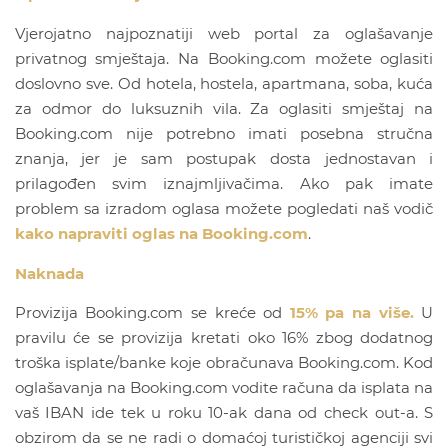
Vjerojatno najpoznatiji web portal za oglašavanje
privatnog smještaja. Na Booking.com možete oglasiti
doslovno sve. Od hotela, hostela, apartmana, soba, kuća
za odmor do luksuznih vila. Za oglasiti smještaj na
Booking.com nije potrebno imati posebna stručna
znanja, jer je sam postupak dosta jednostavan i
prilagođen svim iznajmljivačima. Ako pak imate
problem sa izradom oglasa možete pogledati naš vodič
kako napraviti oglas na Booking.com
.
Naknada
Provizija Booking.com se kreće od
15% pa na više.
U
pravilu će se provizija kretati oko 16% zbog dodatnog
troška isplate/banke koje obračunava Booking.com. Kod
oglašavanja na Booking.com vodite računa da isplata na
vaš IBAN ide tek u roku 10-ak dana od check out-a. S
obzirom da se ne radi o domaćoj turističkoj agenciji svi