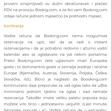
privatni iznajmljivači su dužni obračunavati i plaćati
PDV na proviziju Bookig.com, a za što vam Booking.com
izdaje račune jednom mjesečno za prethodni mjesec.
Korištenje
Vodite računa da Booking.com nema mogućnost
rezervacija na upit, već da se radi o instant
rezervacijama i da je potrebno redovno i ažurno voditi
kalendar ako se oglašavate na još nekim portalima.
Preko Booking.com ćete uglavnom imati Europske
goste i to dominantno goste iz zemalja srednje i istočne
Europe (Njemačka, Austrija, Slovenija, Poljska, Češka,
Slovačka, itd.). Bitno je naglasiti da Boooking.com
kontinuirano daje preporuke za vaš oglas tako da uđite
minimalno jednom tjedno na oglas i kad nemate
rezervacija. Također imate veliku paletu popusta koju
možete vrlo brzo i jednostavno uključiti (Last minute,
Sezonske ponude i sl.). Vodite računa da u extranetu,