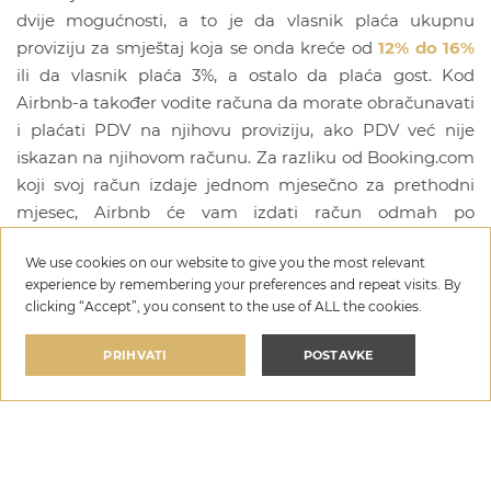
dvije mogućnosti, a to je da vlasnik plaća ukupnu
proviziju za smještaj koja se onda kreće od
12% do 16%
ili da vlasnik plaća 3%, a ostalo da plaća gost. Kod
Airbnb-a također vodite računa da morate obračunavati
i plaćati PDV na njihovu proviziju, ako PDV već nije
iskazan na njihovom računu. Za razliku od Booking.com
koji svoj račun izdaje jednom mjesečno za prethodni
mjesec, Airbnb će vam izdati račun odmah po
ostvarenoj rezervaciji za svaku rezervaciju posebno.
We use cookies on our website to give you the most relevant
Airbnb isplate šalje odmah nakon check-ina, što znači
experience by remembering your preferences and repeat visits. By
da ćete novac dobiti za vrijeme boravka gostiju u
clicking “Accept”, you consent to the use of ALL the cookies.
smještajnom objektu
PRIHVATI
POSTAVKE
Korištenje
Glavna razlika između Booking.com i Airbnb je što je
Airbnb puno osobniji i personaliziran. Gosti mogu
pročitati i vidjeti vašu sliku kao domaćina, ali i vi njihovu.